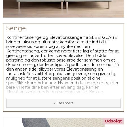
Senge
Kontinentalsenge og Elevationssenge fra SLEEP2CARE
bringer luksus og ultimativ komfort direkte ind i dit
soveværelse. Forestil dig at synke ned i en
Kontinentalseng, der kombinerer flere lag af støtte for at
give dig en uovertruffen soveoplevelse. Den bløde
polstring og den robuste base arbejder sammen om at
skabe en seng, der føles lige så godt, som den ser ud. På
den anden side, tilbyder vores Elevationsseng en
fantastisk fleksibilitet og tilpasningsevne, som giver dig
mulighed for at justere sengens position til dine
specifikke komfortbehov. Hvad end du læser, ser tv, eller
bare vil løfte dine ben efter en lang dag, kan en
Elevationsseng ændre din soveoplevelse. Køb en
Kontinentalseng eller Elevationsseng fra SLEEP2CARE
nu og oplev forskellen i din søvnkvalitet fra første nat!
Læs mere
Boxmadras
Udsolgt