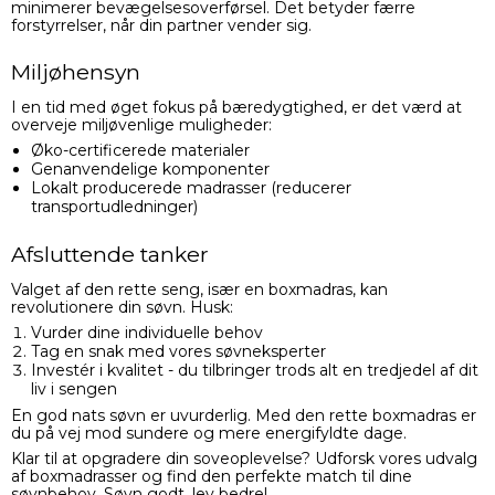
minimerer bevægelsesoverførsel. Det betyder færre
forstyrrelser, når din partner vender sig.
Miljøhensyn
I en tid med øget fokus på bæredygtighed, er det værd at
overveje miljøvenlige muligheder:
Øko-certificerede materialer
Genanvendelige komponenter
Lokalt producerede madrasser (reducerer
transportudledninger)
Afsluttende tanker
Valget af den rette seng, især en boxmadras, kan
revolutionere din søvn. Husk:
Vurder dine individuelle behov
Tag en snak med vores søvneksperter
Investér i kvalitet - du tilbringer trods alt en tredjedel af dit
liv i sengen
En god nats søvn er uvurderlig. Med den rette boxmadras er
du på vej mod sundere og mere energifyldte dage.
Klar til at opgradere din soveoplevelse? Udforsk vores udvalg
af boxmadrasser og find den perfekte match til dine
søvnbehov. Søvn godt, lev bedre!