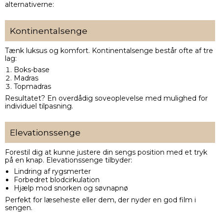
alternativerne:
Kontinentalsenge
Tænk luksus og komfort. Kontinentalsenge består ofte af tre
lag:
Boks-base
Madras
Topmadras
Resultatet? En overdådig soveoplevelse med mulighed for
individuel tilpasning.
Elevationssenge
Forestil dig at kunne justere din sengs position med et tryk
på en knap. Elevationssenge tilbyder:
Lindring af rygsmerter
Forbedret blodcirkulation
Hjælp mod snorken og søvnapnø
Perfekt for læseheste eller dem, der nyder en god film i
sengen.