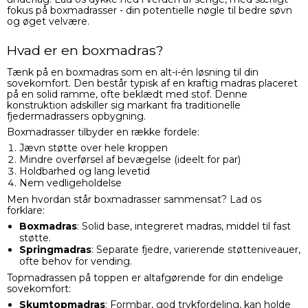
fokus på boxmadrasser - din potentielle nøgle til bedre søvn
og øget velvære.
Hvad er en boxmadras?
Tænk på en boxmadras som en alt-i-én løsning til din
sovekomfort. Den består typisk af en kraftig madras placeret
på en solid ramme, ofte beklædt med stof. Denne
konstruktion adskiller sig markant fra traditionelle
fjedermadrassers opbygning.
Boxmadrasser tilbyder en række fordele:
Jævn støtte over hele kroppen
Mindre overførsel af bevægelse (ideelt for par)
Holdbarhed og lang levetid
Nem vedligeholdelse
Men hvordan står boxmadrasser sammensat? Lad os
forklare:
Boxmadras
: Solid base, integreret madras, middel til fast
støtte.
Springmadras
: Separate fjedre, varierende støtteniveauer,
ofte behov for vending.
Topmadrassen på toppen er altafgørende for din endelige
sovekomfort:
Skumtopmadras
: Formbar, god trykfordeling, kan holde