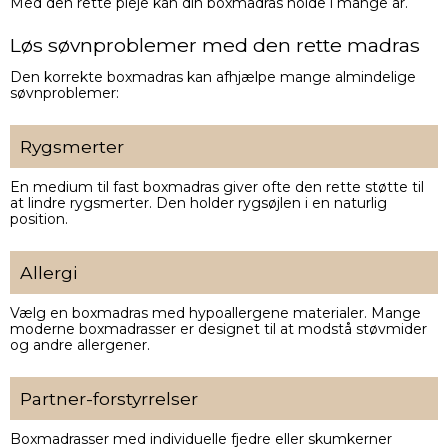
Med den rette pleje kan din boxmadras holde i mange år.
Løs søvnproblemer med den rette madras
Den korrekte boxmadras kan afhjælpe mange almindelige
søvnproblemer:
Rygsmerter
En medium til fast boxmadras giver ofte den rette støtte til
at lindre rygsmerter. Den holder rygsøjlen i en naturlig
position.
Allergi
Vælg en boxmadras med hypoallergene materialer. Mange
moderne boxmadrasser er designet til at modstå støvmider
og andre allergener.
Partner-forstyrrelser
Boxmadrasser med individuelle fjedre eller skumkerner