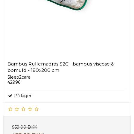
Bambus Rullemadras S2C - bambus viscose &
bomuld - 180x200 cm
Sleep2care
42996
På lager
959,00 DKK