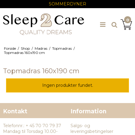
SOMMERDYNER
0
Forside
/
Shop
/
Madras
/
Topmadras
/
Topmadras 160x190 cm
Topmadras 160x190 cm
Ingen produkter fundet.
Kontakt
Information
Telefonnr.
:
+ 45 70 70 79 37
Salgs- og
Mandag til Torsdag 10.00-
leveringsbetingelser