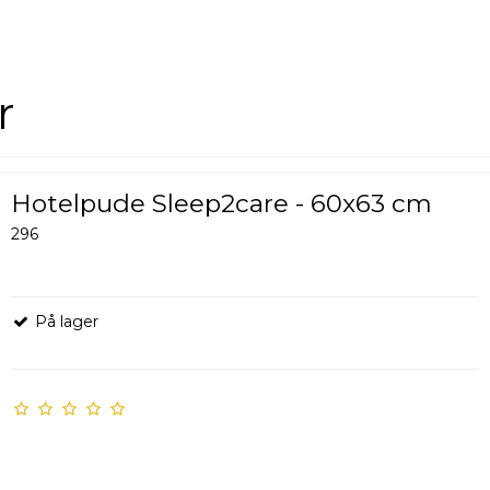
r
Hotelpude Sleep2care - 60x63 cm
296
På lager