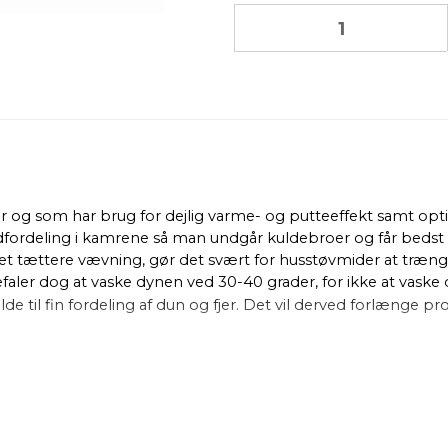
er og som har brug for dejlig varme- og putteeffekt samt op
ldfordeling i kamrene så man undgår kuldebroer og får bedst m
tættere vævning, gør det svært for husstøvmider at trænge 
faler dog at vaske dynen ved 30-40 grader, for ikke at vaske
de til fin fordeling af dun og fjer. Det vil derved forlænge pr