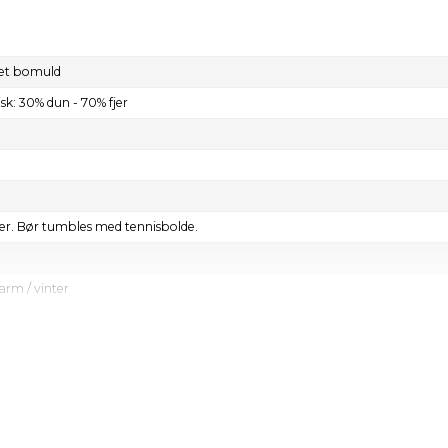
et bomuld
k: 30% dun - 70% fjer
der. Bør tumbles med tennisbolde.
arm / vinter