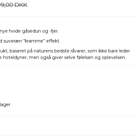
99,00 DKK
ye hvide gåsedun og -fjer.
ed suveræn “kramme” effekt.
dukt, baseret på naturens bedste råvarer, som ikke bare leder
 hoteldyner, men også giver selve følelsen og oplevelsen.
lager