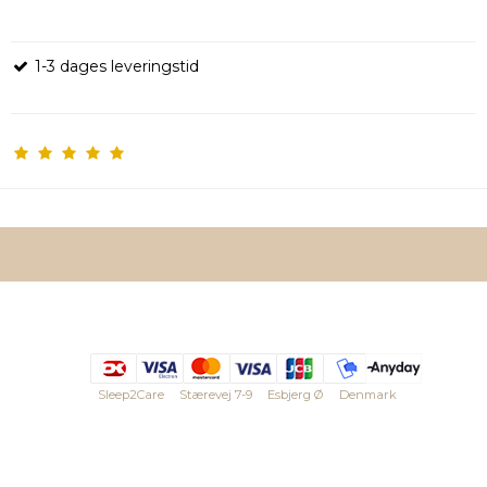
1-3 dages leveringstid
Sleep2Care
Stærevej 7-9
Esbjerg Ø
Denmark