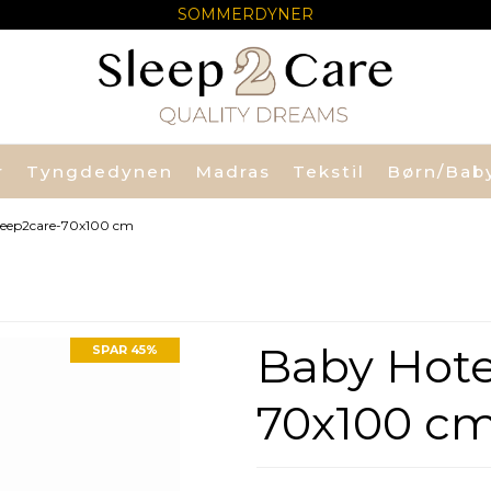
SOMMERDYNER
r
Tyngdedynen
Madras
Tekstil
Børn/Bab
Sleep2care-70x100 cm
Baby Hote
SPAR 45%
70x100 c