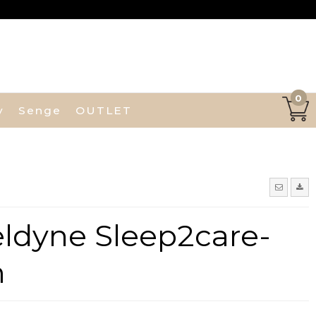
0
y
Senge
OUTLET
ldyne Sleep2care-
m