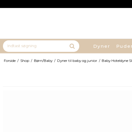
Dyner
Pude
Forside
/
Shop
/
Børn/Baby
/
Dyner til baby og junior
/
Baby Hoteldyne 