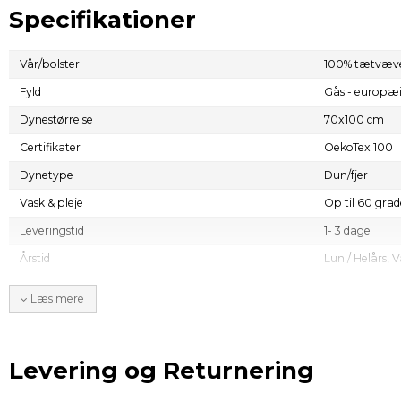
Specifikationer
Vår/bolster
100% tætvæv
Fyld
Gås - europæis
Dynestørrelse
70x100 cm
Certifikater
OekoTex 100
Dynetype
Dun/fjer
Vask & pleje
Op til 60 gra
Leveringstid
1- 3 dage
Årstid
Lun / Helårs,
V
Læs mere
Levering og Returnering