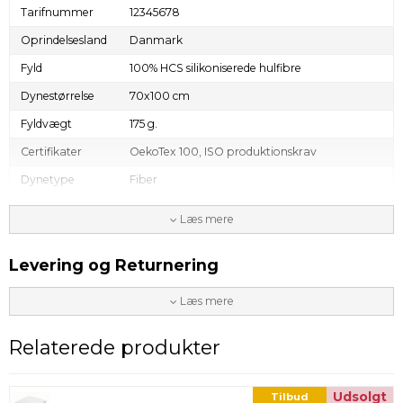
Tarifnummer
12345678
Oprindelsesland
Danmark
Fyld
100% HCS silikoniserede hulfibre
Dynestørrelse
70x100 cm
Fyldvægt
175 g.
Certifikater
OekoTex 100, ISO produktionskrav
Dynetype
Fiber
Allergivenlig
Ja
Læs mere
Vask & pleje
Vaskemaskine maks. 60 grader, Må
tørretumbles ved lav temperatur
Levering og Returnering
Leveringstid
1- 3 dage
Læs mere
Årstid
Lun / Helårs
Relaterede produkter
Udsolgt
Tilbud