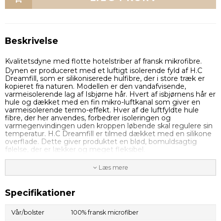
Beskrivelse
Kvalitetsdyne med flotte hotelstriber af fransk mikrofibre.
Dynen er produceret med et luftigt isolerende fyld af H.C
Dreamfill, som er silikoniserede hulfibre, der i store træk er
kopieret fra naturen. Modellen er den vandafvisende,
varmeisolerende lag af Isbjørne hår. Hvert af isbjørnens hår er
hule og dækket med en fin mikro-luftkanal som giver en
varmeisolerende termo-effekt. Hver af de luftfyldte hule
fibre, der her anvendes, forbedrer isoleringen og
varmegenvindingen uden kroppen løbende skal regulere sin
temperatur. H.C Dreamfill er tilmed dækket med en silikone
overflade. Dette giver produktet en blød, bomuldsagtig
følelse, der er lækker og meget fleksibel.
Læs mere
Specifikationer
Vår/bolster
100% fransk microfiber