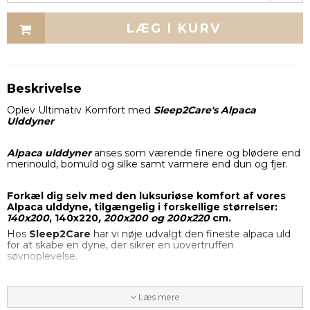
LÆG I KURV
Beskrivelse
Oplev Ultimativ Komfort med
Sleep2Care's Alpaca
Ulddyner
Alpaca ulddyner
anses som værende finere og blødere end
merinould, bomuld og silke samt varmere end dun og fjer.
Forkæl dig selv med den luksuriøse komfort af vores
Alpaca ulddyne, tilgængelig i forskellige størrelser:
140x200
, 140x220
,
200x200
og
200x220
cm.
Hos
Sleep2Care
har vi nøje udvalgt den fineste alpaca uld
for at skabe en dyne, der sikrer en uovertruffen
søvnoplevelse.
Hvorfor vælge en Alpaca ulddyne fra Sleep2Care?
Læs mere
Utrolig blødhed og let vægt
: Vores Alpaca ulddyne er