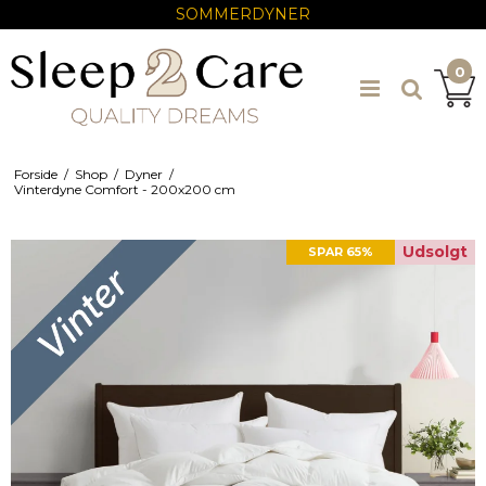
SOMMERDYNER
0
Forside
/
Shop
/
Dyner
/
Vinterdyne Comfort - 200x200 cm
Udsolgt
SPAR 65%