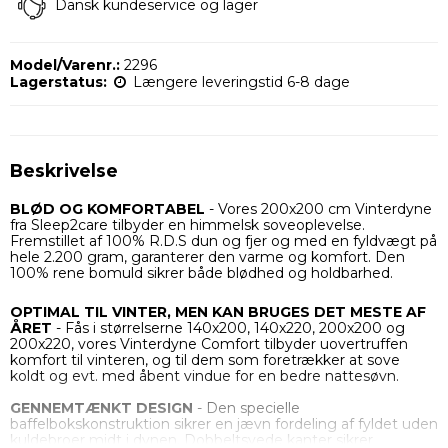
Dansk kundeservice og lager
Model/Varenr.:
2296
Lagerstatus:
Længere leveringstid 6-8 dage
Beskrivelse
BLØD OG KOMFORTABE
L
- Vores 200x200 cm Vinterdyne
fra Sleep2care tilbyder en himmelsk soveoplevelse.
Fremstillet af 100% R.D.S dun og fjer og med en fyldvægt på
hele 2.200 gram, garanterer den varme og komfort. Den
100% rene bomuld sikrer både blødhed og holdbarhed.
OPTIMAL TIL VINTER, MEN KAN BRUGES DET MESTE AF
ÅRET
- Fås i størrelserne 140x200, 140x220, 200x200 og
200x220, vores Vinterdyne Comfort tilbyder uovertruffen
komfort til vinteren, og til dem som foretrækker at sove
koldt og evt. med åbent vindue for en bedre nattesøvn.
GENNEMTÆNKT DESIGN
- Den specielle
baffelbokskonstruktion sikrer en jævn fordeling af fyldet uden
kuldebroer midt i dynen. Dobbeltsyede kanter sikrer