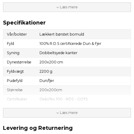
holdbarhed i forhold til mange årig brug.
Læs mere
FAKTA:
Fyld: Nye europæiske dun og fjer
Certifikat: R.D.S, OekoTex100, BCI bomuld
Specifikationer
Fyldvægt:
Vår/bolster
Lækkert børstet bomuld
1.480 gr. (140x200 cm)
1.630 gr. (140x220 cm)
Fyld
100% R.D.S certificerede Dun & Fjer
2.200 gr. (200x200 cm)
2.420 gr. (200x220 cm)
Syning
Dobbeltsyede kanter
Dynestørrelse
200x200 cm
Fyldvægt
2200 g
Pudefyld
Dun/fjer
Størrelse
200x200cm
Certifikater
OekoTex 100 - RDS - GOTS
Dynetype
Dun/fjer
Læs mere
Vask & pleje
Op til 60 grader. Bør tumbles med tennisbolde.
Levering og Returnering
Leveringstid
1- 3 dage