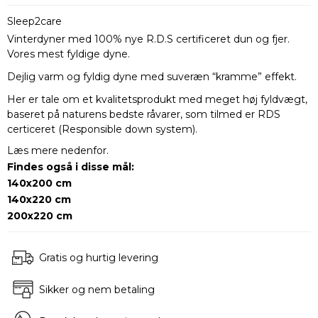
Sleep2care
Vinterdyner med 100% nye R.D.S certificeret dun og fjer.
Vores mest fyldige dyne.
Dejlig varm og fyldig dyne med suveræn “kramme” effekt.
Her er tale om et kvalitetsprodukt med meget høj fyldvægt,
baseret på naturens bedste råvarer, som tilmed er RDS
certiceret (Responsible down system).
Læs mere nedenfor.
Findes også i disse mål:
140x200 cm
14
0x220 cm
200x220 cm
Gratis og hurtig levering
Sikker og nem betaling