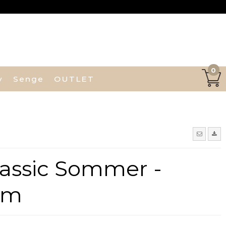
0
y
Senge
OUTLET
assic Sommer -
cm