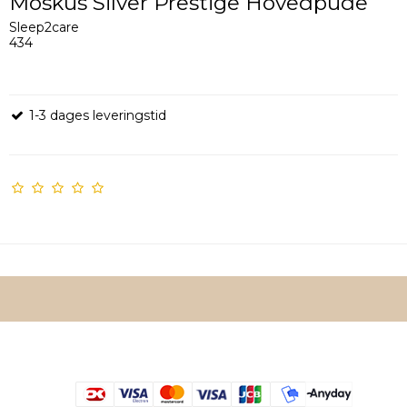
Moskus Silver Prestige Hovedpude
Sleep2care
434
1-3 dages leveringstid