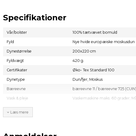
Specifikationer
Vår/bolster
100% tætvævet bomuld
Fyld
Nye hvide europæiske moskusdun (
Dynestørrelse
200x220 cm
Fyldvægt
420 g.
Certifikater
Øko- Tex Standard 100
Dynetype
Dun/fjer,
Moskus
Bæreevne
bæreevne 11 / bæreevne 725 (CUIN
Vask & pleje
Vaskemaskine maks. 60 grader, Må
Leveringstid
1- 3 dage
Læs mere
Årstid
Sval / Sommer