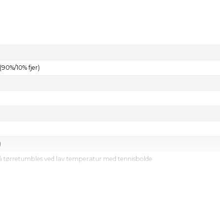
90%/10% fjer)
)
 tørretumbles ved lav temperatur med tennisbolde