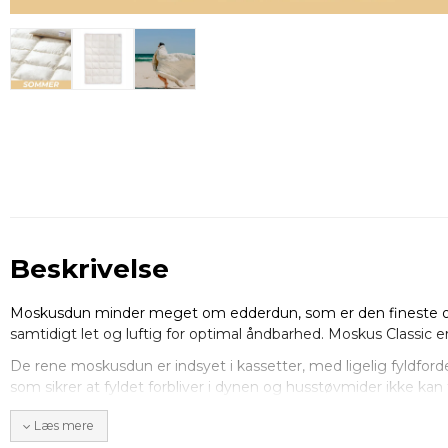
Beskrivelse
Moskusdun minder meget om edderdun, som er den fineste og
samtidigt let og luftig for optimal åndbarhed. Moskus Classic e
De rene moskusdun er indsyet i kassetter, med ligelig fyldford
som sikrer at fyldet forbliver i dynen og husstøvmider ikke k
Læs mere