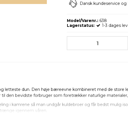
Dansk kundeservice og 
Model/Varenr.:
638
Lagerstatus:
1-3 dages lev
 letteste dun. Den høje bæreevne kombineret med de store let
r til den bevidste forbruger som foretrækker naturlige materiale
eling i kamrene så man undgår kuldebroer og får bedst mulig isole
an trænge igennem våren.