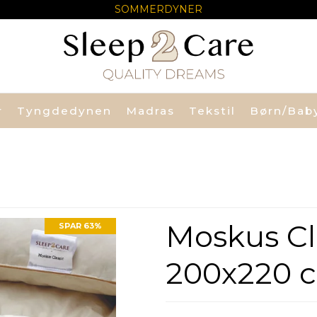
SOMMERDYNER
r
Tyngdedynen
Madras
Tekstil
Børn/Bab
Moskus Cl
SPAR 63%
200x220 