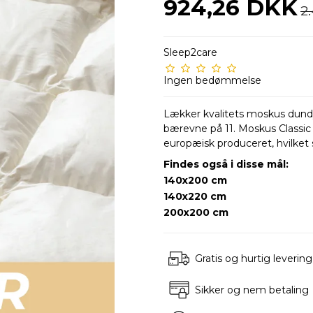
924,26 DKK
2
Sleep2care
Ingen bedømmelse
Lækker kvalitets moskus dund
bærevne på 11. Moskus Classic
europæisk produceret, hvilket s
Findes også i disse mål:
140x200 cm
140x220 cm
200x200 cm
Gratis og hurtig levering
Sikker og nem betaling