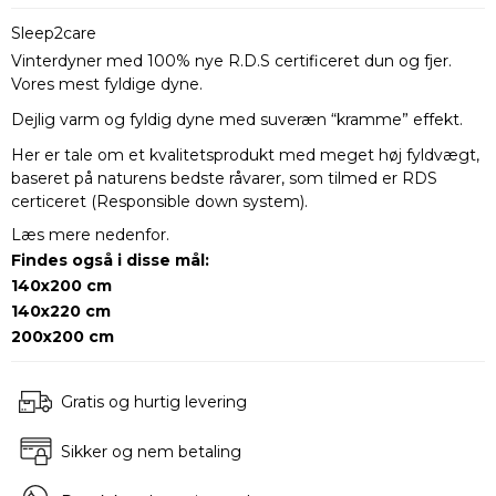
Sleep2care
Vinterdyner med 100% nye R.D.S certificeret dun og fjer.
Vores mest fyldige dyne.
Dejlig varm og fyldig dyne med suveræn “kramme” effekt.
Her er tale om et kvalitetsprodukt med meget høj fyldvægt,
baseret på naturens bedste råvarer, som tilmed er RDS
certiceret (Responsible down system).
Læs mere nedenfor.
Findes også i disse mål:
140x200 cm
14
0x220 cm
200x200 cm
Gratis og hurtig levering
Sikker og nem betaling