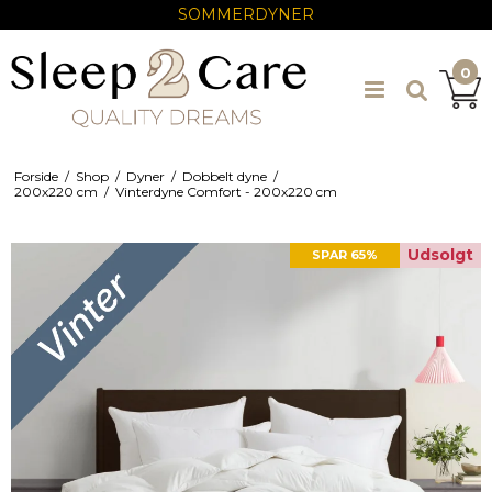
SOMMERDYNER
0
Forside
/
Shop
/
Dyner
/
Dobbelt dyne
/
200x220 cm
/
Vinterdyne Comfort - 200x220 cm
Udsolgt
SPAR 65%