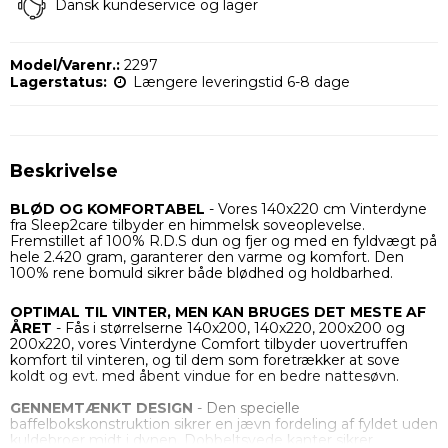
Dansk kundeservice og lager
Model/Varenr.:
2297
Lagerstatus:
Længere leveringstid 6-8 dage
Beskrivelse
BLØD OG KOMFORTABE
L
- Vores 140x220 cm Vinterdyne
fra Sleep2care tilbyder en himmelsk soveoplevelse.
Fremstillet af 100% R.D.S dun og fjer og med en fyldvægt på
hele 2.420 gram, garanterer den varme og komfort. Den
100% rene bomuld sikrer både blødhed og holdbarhed.
OPTIMAL TIL VINTER, MEN KAN BRUGES DET MESTE AF
ÅRET
- Fås i størrelserne 140x200, 140x220, 200x200 og
200x220, vores Vinterdyne Comfort tilbyder uovertruffen
komfort til vinteren, og til dem som foretrækker at sove
koldt og evt. med åbent vindue for en bedre nattesøvn.
GENNEMTÆNKT DESIGN
- Den specielle
baffelbokskonstruktion sikrer en jævn fordeling af fyldet uden
kuldebroer midt i dynen. Dobbeltsyede kanter sikrer