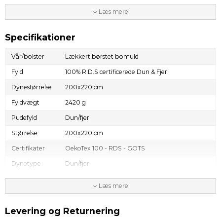
holdbarhed i forhold til mange årig brug.
Læs mere
FAKTA:
Fyld: Nye europæiske dun og fjer
Certifikat: R.D.S, OekoTex100, BCI bomuld
Specifikationer
Fyldvægt:
Vår/bolster
Lækkert børstet bomuld
1.480 gr. (140x200 cm)
1.630 gr. (140x220 cm)
Fyld
100% R.D.S certificerede Dun & Fjer
2.200 gr. (200x200 cm)
2.420 gr. (200x220 cm)
Dynestørrelse
200x220 cm
Fyldvægt
2420 g
Pudefyld
Dun/fjer
Størrelse
200x220 cm
Certifikater
OekoTex 100 - RDS - GOTS
Dynetype
Dun/fjer
Vask & pleje
Op til 60 grader. Bør tumbles med tennisbolde.
Læs mere
Leveringstid
1- 3 dage
Levering og Returnering
Årstid
Lun / Helårs,
Varm / vinter